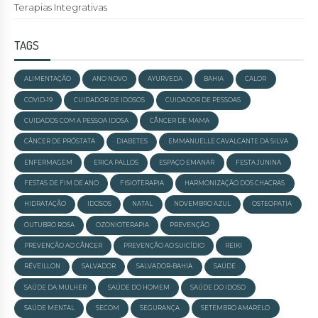
Terapias Integrativas
TAGS
ALIMENTAÇÃO
ANO NOVO
AYURVEDA
BAHIA
CALOR
COVID-19
CUIDADOR DE IDOSOS
CUIDADOR DE PESSOAS
CUIDADOS COM A PESSOA IDOSA
CÂNCER DE MAMA
CÂNCER DE PRÓSTATA
DIABETES
EMMANUELLE CAVALCANTE DA SILVA
ENFERMAGEM
ERICA PALLOS
ESPAÇO EMANAR
FESTA JUNINA
FESTAS DE FIM DE ANO
FISIOTERAPIA
HARMONIZAÇÃO DOS CHACRAS
HIDRATAÇÃO
IDOSOS
NATAL
NOVEMBRO AZUL
OSTEOPATIA
OUTUBRO ROSA
OZONIOTERAPIA
PREVENÇÃO
PREVENÇÃO AO CÂNCER
PREVENÇÃO AO SUICÍDIO
REIKI
RÉVEILLON
SALVADOR
SALVADOR-BAHIA
SAÚDE
SAÚDE DA MULHER
SAÚDE DO HOMEM
SAÚDE DO IDOSO
SAÚDE MENTAL
SECOM
SEGURANÇA
SETEMBRO AMARELO