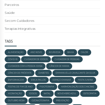
Parceiros
Saúde
Secom Cuidadores
Terapias Integrativas
TAGS
ALIMENTAÇÃO
ANO NOVO
AYURVEDA
BAHIA
CALOR
COVID-19
CUIDADOR DE IDOSOS
CUIDADOR DE PESSOAS
CUIDADOS COM A PESSOA IDOSA
CÂNCER DE MAMA
CÂNCER DE PRÓSTATA
DIABETES
EMMANUELLE CAVALCANTE DA SILVA
ENFERMAGEM
ERICA PALLOS
ESPAÇO EMANAR
FESTA JUNINA
FESTAS DE FIM DE ANO
FISIOTERAPIA
HARMONIZAÇÃO DOS CHACRAS
HIDRATAÇÃO
IDOSOS
NATAL
NOVEMBRO AZUL
OSTEOPATIA
OUTUBRO ROSA
OZONIOTERAPIA
PREVENÇÃO