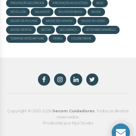
PREVENÇÃO AO CÂNCER
PREVENÇÃO AO SUICÍDIO
REIKI
RÉVEILLON
SALVADOR
SALVADOR-BAHIA
SAÚDE
SAÚDE DA MULHER
SAÚDE DO HOMEM
SAÚDE DO IDOSO
SAÚDE MENTAL
SECOM
SEGURANÇA
SETEMBRO AMARELO
TERAPIAS INTEGRATIVAS
VERÃO
VIGORE PRIME
Copyright © 2021-2026
Secom Cuidadores
. Todos os direitos
reservados.
Produzido por Nyx Studio